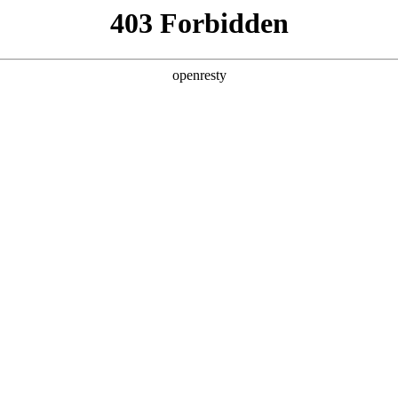
产品及服务
行业解决方案
合作伙伴
投资者关系
亚洲城数码郭为：走中国特色的AI发展之路
2025 / 12 / 01
”在北京圆满收官。作为中国商界极具影响力的高层次年度盛会，本次大会聚
讨。CA888亚洲城数码董事长郭为受邀出席大会，并发表主题演讲。